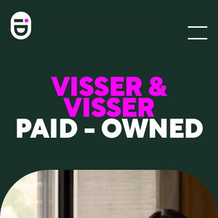
VISSER &
VISSER
VISIE
PAID - OWNED
WERKWIJZE
Paid
Owned
Earned