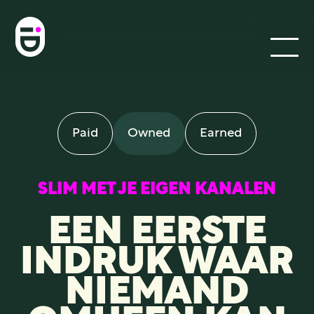
Paid
Owned
Earned
VISIE
SLIM MET JE EIGEN KANALEN
WERKWIJZE
EEN EERSTE
Paid
INDRUK WAAR
Owned
NIEMAND
Earned