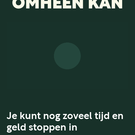
CASES
OMHEEN KAN
ID SCAN
OVER ONS
Je kunt nog zoveel tijd en
geld stoppen in