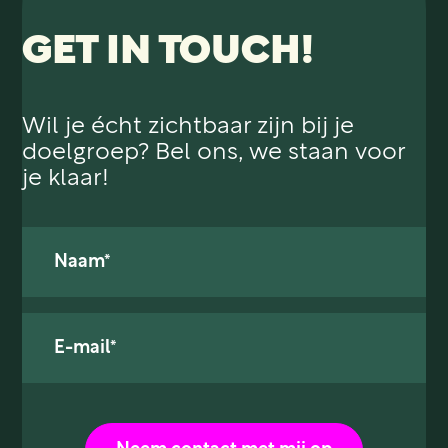
CASES
GET IN TOUCH!
ID SCAN
OVER ONS
Wil je écht zichtbaar zijn bij je
doelgroep? Bel ons, we staan voor
je klaar!